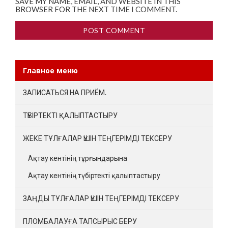
SAVE MY NAME, EMAIL, AND WEBSITE IN THIS
BROWSER FOR THE NEXT TIME I COMMENT.
Главное меню
ЗАПИСАТЬСЯ НА ПРИЁМ.
ТҮБІРТЕКТІ ҚАЛЫПТАСТЫРУ
ЖЕКЕ ТҰЛҒАЛАР ҮШІН ТЕҢГЕРІМДІ ТЕКСЕРУ
Ақтау кентінің тұрғындарына
Ақтау кентінің түбіртекті қалыптастыру
ЗАҢДЫ ТҰЛҒАЛАР ҮШІН ТЕҢГЕРІМДІ ТЕКСЕРУ
ПЛОМБАЛАУҒА ТАПСЫРЫС БЕРУ