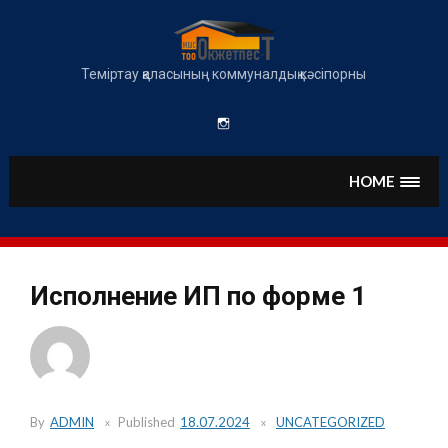
Skip
to
content
Теміртау қаласының коммуналдық кәсіпорны
Instagram
HOME
Исполнение ИП по форме 1
By
ADMIN
Published
18.07.2024
UNCATEGORIZED