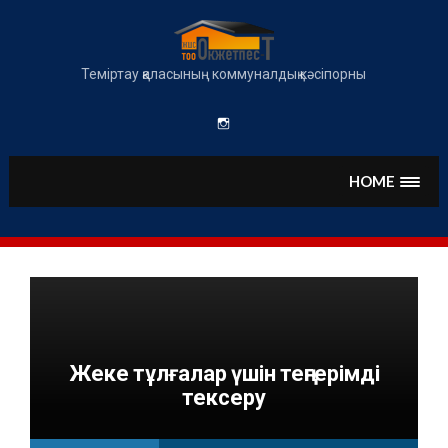
Skip
to
content
Теміртау қаласының коммуналдық кәсіпорны
Instagram
HOME
Жеке тұлғалар үшін теңгерімді
тексеру