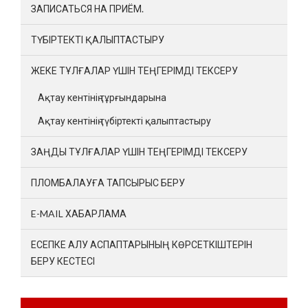
ЗАПИСАТЬСЯ НА ПРИЁМ.
ТҮБІРТЕКТІ ҚАЛЫПТАСТЫРУ
ЖЕКЕ ТҰЛҒАЛАР ҮШІН ТЕҢГЕРІМДІ ТЕКСЕРУ
Ақтау кентінің тұрғындарына
Ақтау кентінің түбіртекті қалыптастыру
ЗАҢДЫ ТҰЛҒАЛАР ҮШІН ТЕҢГЕРІМДІ ТЕКСЕРУ
ПЛОМБАЛАУҒА ТАПСЫРЫС БЕРУ
E-MAIL ХАБАРЛАМА
ЕСЕПКЕ АЛУ АСПАПТАРЫНЫҢ КӨРСЕТКІШТЕРІН
БЕРУ КЕСТЕСІ