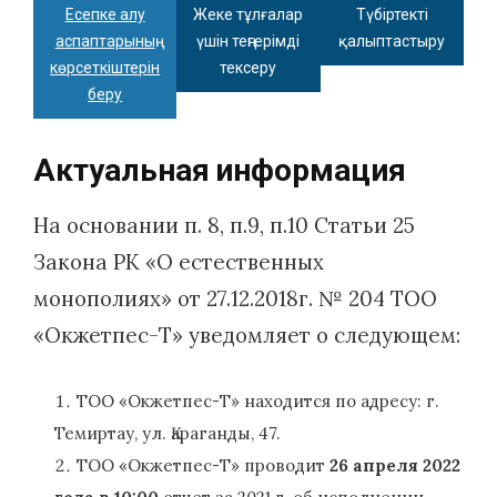
Есепке алу
Жеке тұлғалар
Түбіртекті
аспаптарының
үшін теңгерімді
қалыптастыру
көрсеткіштерін
тексеру
беру
Актуальная информация
На основании п. 8, п.9, п.10 Статьи 25
Закона РК «О естественных
монополиях» от 27.12.2018г. № 204 ТОО
«Окжетпес-Т» уведомляет о следующем:
ТОО «Окжетпес-Т» находится по адресу: г.
Темиртау, ул. Қараганды, 47.
ТОО «Окжетпес-Т» проводит
26
апреля
2022