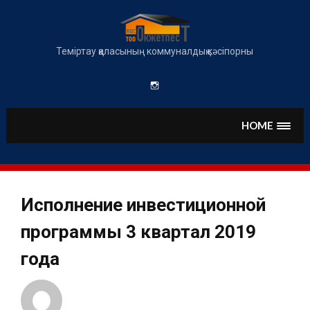
Skip
to
content
Теміртау қаласының коммуналдық кәсіпорны
Instagram
HOME
Исполнение инвестиционной
программы 3 квартал 2019
года