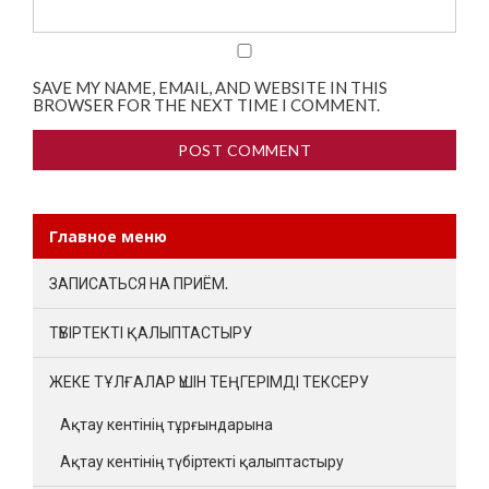
SAVE MY NAME, EMAIL, AND WEBSITE IN THIS
BROWSER FOR THE NEXT TIME I COMMENT.
Главное меню
ЗАПИСАТЬСЯ НА ПРИЁМ.
ТҮБІРТЕКТІ ҚАЛЫПТАСТЫРУ
ЖЕКЕ ТҰЛҒАЛАР ҮШІН ТЕҢГЕРІМДІ ТЕКСЕРУ
Ақтау кентінің тұрғындарына
Ақтау кентінің түбіртекті қалыптастыру