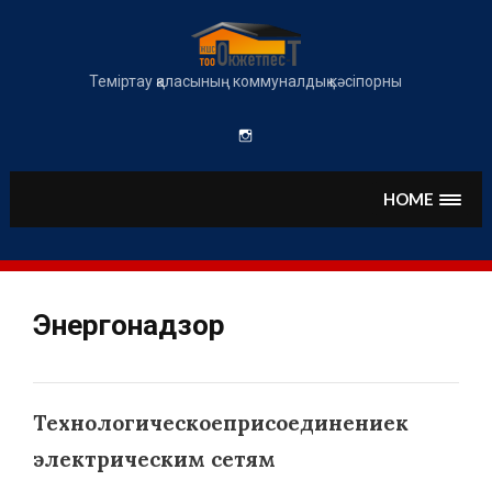
Skip
to
content
Теміртау қаласының коммуналдық кәсіпорны
Instagram
HOME
Энергонадзор
Технологическоеприсоединениек
электрическим сетям