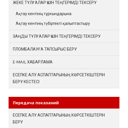
ЖЕКЕ ТҰЛҒАЛАР ҮШІН ТЕҢГЕРІМДІ ТЕКСЕРУ
Ақтау кентінің тұрғындарына
Ақтау кентінің түбіртекті қалыптастыру
ЗАҢДЫ ТҰЛҒАЛАР ҮШІН ТЕҢГЕРІМДІ ТЕКСЕРУ
ПЛОМБАЛАУҒА ТАПСЫРЫС БЕРУ
E-MAIL ХАБАРЛАМА
ЕСЕПКЕ АЛУ АСПАПТАРЫНЫҢ КӨРСЕТКІШТЕРІН
БЕРУ КЕСТЕСІ
Передача показаний
ЕСЕПКЕ АЛУ АСПАПТАРЫНЫҢ КӨРСЕТКІШТЕРІН
БЕРУ