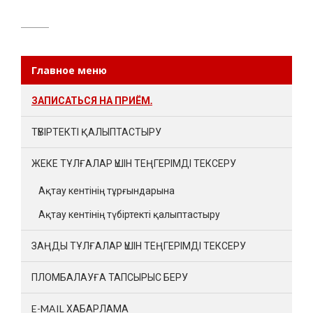
Главное меню
ЗАПИСАТЬСЯ НА ПРИЁМ.
ТҮБІРТЕКТІ ҚАЛЫПТАСТЫРУ
ЖЕКЕ ТҰЛҒАЛАР ҮШІН ТЕҢГЕРІМДІ ТЕКСЕРУ
Ақтау кентінің тұрғындарына
Ақтау кентінің түбіртекті қалыптастыру
ЗАҢДЫ ТҰЛҒАЛАР ҮШІН ТЕҢГЕРІМДІ ТЕКСЕРУ
ПЛОМБАЛАУҒА ТАПСЫРЫС БЕРУ
E-MAIL ХАБАРЛАМА