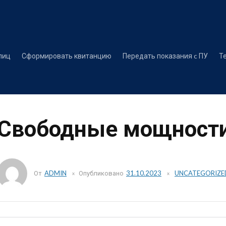
Перейти
к
содержимому
лиц
Сформировать квитанцию
Передать показания c ПУ
Т
Свободные мощност
От
ADMIN
Опубликовано
31.10.2023
UNCATEGORIZE